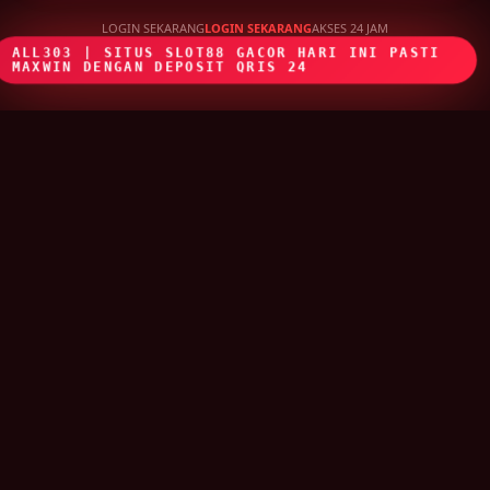
LOGIN SEKARANG
LOGIN SEKARANG
AKSES 24 JAM
ALL303 | SITUS SLOT88 GACOR HARI INI PASTI
MAXWIN DENGAN DEPOSIT QRIS 24