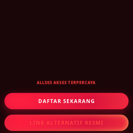
ALL303 AKSES TERPERCAYA
DAFTAR SEKARANG
LINK ALTERNATIF RESMI