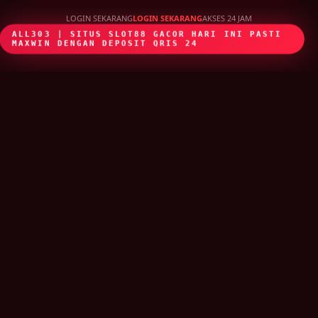
LOGIN SEKARANG
LOGIN SEKARANG
AKSES 24 JAM
ALL303 | SITUS SLOT88 GACOR HARI INI PASTI
MAXWIN DENGAN DEPOSIT QRIS 24